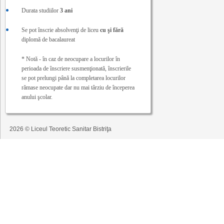
Durata studiilor
3 ani
Se pot înscrie absolvenţi de liceu
cu şi fără
diplomă de bacalaureat
* Notă - în caz de neocupare a locurilor în
perioada de înscriere susmenţionată, înscrierile
se pot prelungi până la completarea locurilor
rămase neocupate dar nu mai târziu de începerea
anului şcolar.
2026 © Liceul Teoretic Sanitar Bistriţa