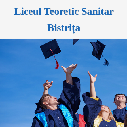
Liceul Teoretic Sanitar
Bistrița