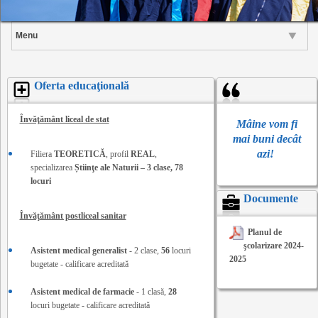
Menu
Oferta educaţională
Învăţământ liceal de stat
Mâine vom fi
mai buni decât
azi!
Filiera
TEORETICĂ
, profil
REAL
,
specializarea
Știinţe ale Naturii – 3 clase, 78
locuri
Documente
Învăţământ postliceal sanitar
Planul de
şcolarizare 2024-
Asistent medical generalist
- 2 clase,
56
locuri
2025
bugetate - calificare acreditată
Asistent medical de farmacie
- 1 clasă,
28
locuri bugetate - calificare acreditată