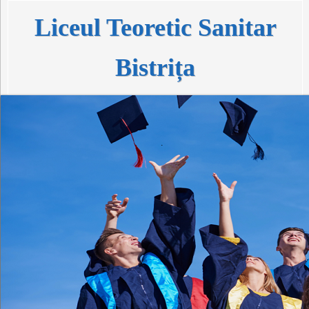
Liceul Teoretic Sanitar
Bistrița