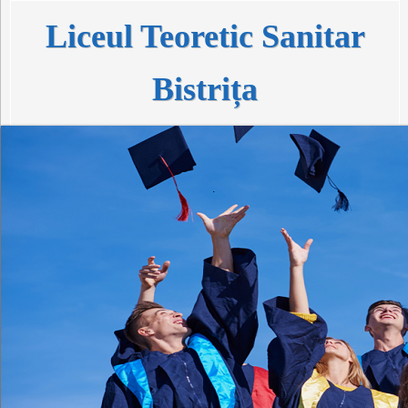
Liceul Teoretic Sanitar
Bistrița